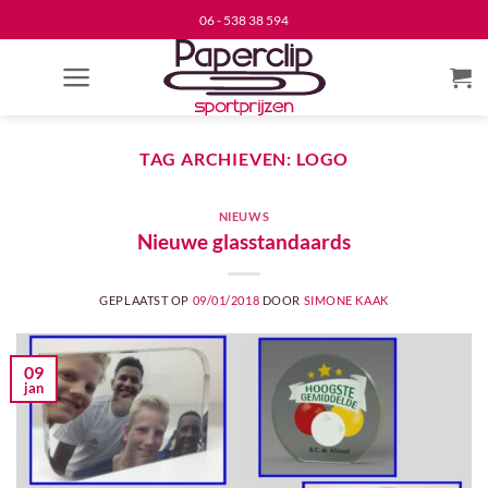
Ga
06 - 538 38 594
naar
inhoud
TAG ARCHIEVEN:
LOGO
NIEUWS
Nieuwe glasstandaards
GEPLAATST OP
09/01/2018
DOOR
SIMONE KAAK
09
jan