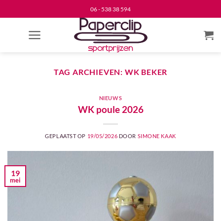
Ga
06 - 538 38 594
naar
inhoud
TAG ARCHIEVEN:
WK BEKER
NIEUWS
WK poule 2026
GEPLAATST OP
19/05/2026
DOOR
SIMONE KAAK
19
mei