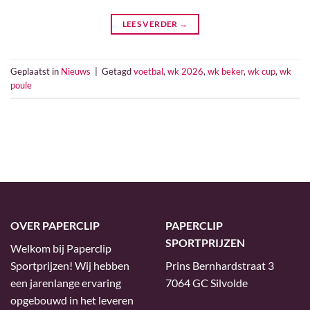
LEES VERDER
→
Geplaatst in
Nieuws
|
Getagd
voetbal
,
wk 2026
,
wk beker
,
wk cup
,
wk
poule
OVER PAPERCLIP
PAPERCLIP
SPORTPRIJZEN
Welkom bij Paperclip
Sportprijzen! Wij hebben
Prins Bernhardstraat 3
een jarenlange ervaring
7064 GC Silvolde
opgebouwd in het leveren