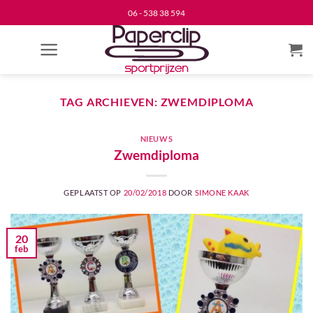
Ga
06 - 538 38 594
naar
inhoud
TAG ARCHIEVEN:
ZWEMDIPLOMA
NIEUWS
Zwemdiploma
GEPLAATST OP
20/02/2018
DOOR
SIMONE KAAK
20
feb