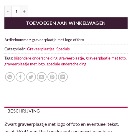
Graveerplaatje met logo of foto aantal
TOEVOEGEN AAN WINKELWAGEN
Artikelnummer:
graveerplaatje met logo of foto
Categorieën:
Graveerplaatjes
,
Specials
Tags:
bijzondere onderscheiding
,
graveerplaatje
,
graveerplaatje met foto
,
graveerplaatje met logo
,
speciale onderscheiding
BESCHRIJVING
Zwart graveerplaatje met logo of foto en eventueel tekst.
maat 76×41 mm. Past op de voet van meest gangbare