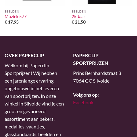
BEELDEN
BEELDEN
Muziek 577
25 Jaar
€
17,95
€
21,50
OVER PAPERCLIP
PAPERCLIP
SPORTPRIJZEN
Welkom bij Paperclip
Sportprijzen! Wij hebben
Prins Bernhardstraat 3
een jarenlange ervaring
7064 GC Silvolde
opgebouwd in het leveren
Volg ons op:
van sportprijzen. In onze
Facebook
winkel in Silvolde vind je een
groot en gevarieerd
assortiment aan bekers,
medailles, vaantjes,
glasstandaards, beelden en