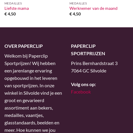
MEDAILLES
MEDAILLES
Liefste mama
Werknemer van de maand
€
4,50
€
4,50
OVER PAPERCLIP
PAPERCLIP
SPORTPRIJZEN
Welkom bij Paperclip
Sportprijzen! Wij hebben
Prins Bernhardstraat 3
een jarenlange ervaring
7064 GC Silvolde
opgebouwd in het leveren
Volg ons op:
van sportprijzen. In onze
Facebook
winkel in Silvolde vind je een
groot en gevarieerd
assortiment aan bekers,
medailles, vaantjes,
glasstandaards, beelden en
meer. Hoe kunnen we jou