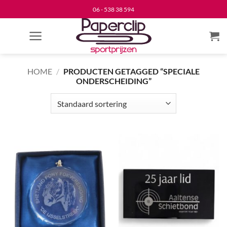
Ga
06 - 538 38 594
naar
inhoud
HOME
/
PRODUCTEN GETAGGED “SPECIALE
ONDERSCHEIDING”