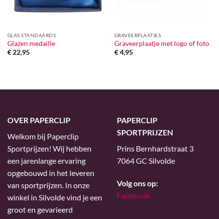
GLAS STANDAARDS
GRAVEERPLAATJES
Glazen medaille
Graveerplaatje met logo of foto
€
22,95
€
4,95
OVER PAPERCLIP
PAPERCLIP
SPORTPRIJZEN
Welkom bij Paperclip
Sportprijzen! Wij hebben
Prins Bernhardstraat 3
een jarenlange ervaring
7064 GC Silvolde
opgebouwd in het leveren
Volg ons op:
van sportprijzen. In onze
Facebook
winkel in Silvolde vind je een
groot en gevarieerd