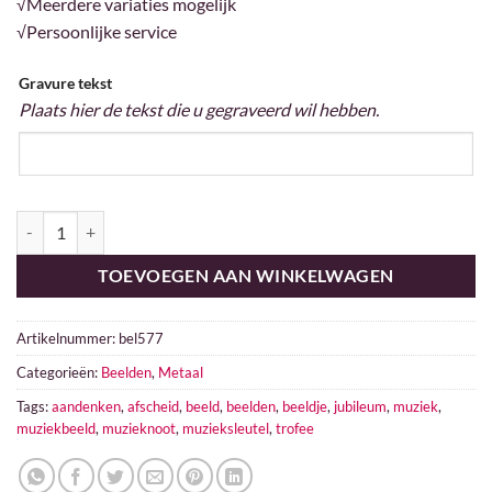
√Meerdere variaties mogelijk
√Persoonlijke service
Gravure tekst
Plaats hier de tekst die u gegraveerd wil hebben.
Muziek 577 aantal
TOEVOEGEN AAN WINKELWAGEN
Artikelnummer:
bel577
Categorieën:
Beelden
,
Metaal
Tags:
aandenken
,
afscheid
,
beeld
,
beelden
,
beeldje
,
jubileum
,
muziek
,
muziekbeeld
,
muzieknoot
,
muzieksleutel
,
trofee