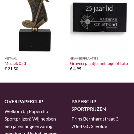
METAAL
GRAVEERPLAATJES
Muziek 053
Graveerplaatje met logo of foto
€
21,50
€
4,95
OVER PAPERCLIP
PAPERCLIP
SPORTPRIJZEN
Welkom bij Paperclip
Sportprijzen! Wij hebben
Prins Bernhardstraat 3
een jarenlange ervaring
7064 GC Silvolde
opgebouwd in het leveren