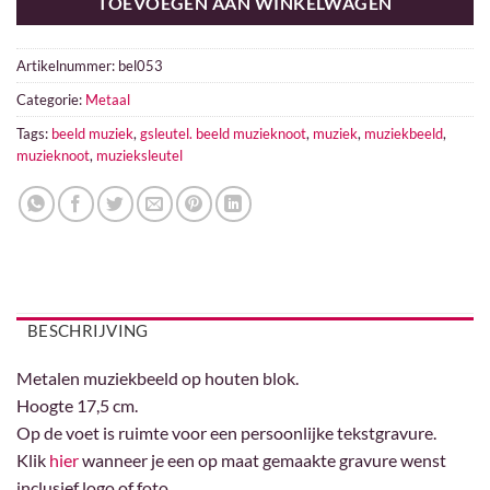
TOEVOEGEN AAN WINKELWAGEN
Artikelnummer:
bel053
Categorie:
Metaal
Tags:
beeld muziek
,
gsleutel. beeld muzieknoot
,
muziek
,
muziekbeeld
,
muzieknoot
,
muzieksleutel
BESCHRIJVING
Metalen muziekbeeld op houten blok.
Hoogte 17,5 cm.
Op de voet is ruimte voor een persoonlijke tekstgravure.
Klik
hier
wanneer je een op maat gemaakte gravure wenst
inclusief logo of foto.