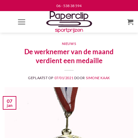
Ga
06 - 538 38 594
naar
inhoud
NIEUWS
De werknemer van de maand
verdient een medaille
GEPLAATST OP
07/01/2021
DOOR
SIMONE KAAK
07
jan